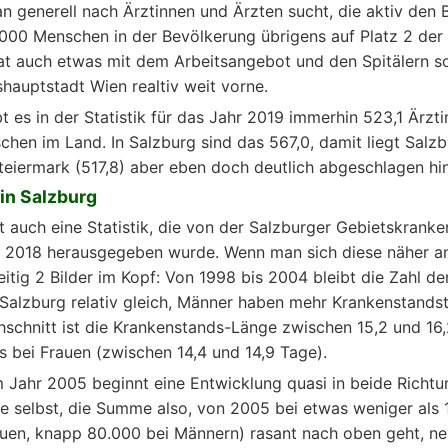
an generell nach Ärztinnen und Ärzten sucht, die aktiv den B
000 Menschen in der Bevölkerung übrigens auf Platz 2 der
hat auch etwas mit dem Arbeitsangebot und den Spitälern s
shauptstadt Wien realtiv weit vorne.
t es in der Statistik für das Jahr 2019 immerhin 523,1 Ärzt
hen im Land. In Salzburg sind das 567,0, damit liegt Salzb
teiermark (517,8) aber eben doch deutlich abgeschlagen hin
in Salzburg
 auch eine Statistik, die von der Salzburger Gebietskranke
s 2018 herausgegeben wurde. Wenn man sich diese näher an
eitig 2 Bilder im Kopf: Von 1998 bis 2004 bleibt die Zahl d
Salzburg relativ gleich, Männer haben mehr Krankenstands
schnitt ist die Krankenstands-Länge zwischen 15,2 und 16
s bei Frauen (zwischen 14,4 und 14,9 Tage).
Jahr 2005 beginnt eine Entwicklung quasi in beide Richtu
 selbst, die Summe also, von 2005 bei etwas weniger als 
uen, knapp 80.000 bei Männern) rasant nach oben geht, n