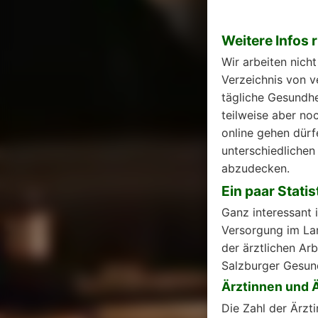
Weitere Infos
Wir arbeiten nich
Verzeichnis von v
tägliche Gesundhe
teilweise aber no
online gehen dürf
unterschiedliche
abzudecken.
Ein paar Stati
Ganz interessant 
Versorgung im Land
der ärztlichen Ar
Salzburger Gesund
Ärztinnen und Ä
Die Zahl der Ärzti