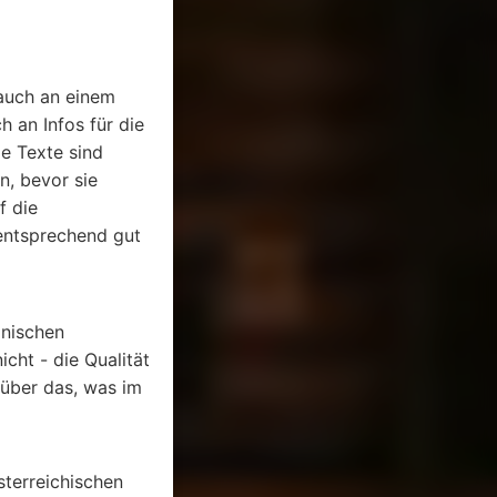
 auch an einem
 an Infos für die
ie Texte sind
n, bevor sie
f die
entsprechend gut
inischen
icht - die Qualität
 über das, was im
sterreichischen