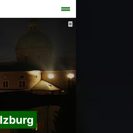
©
lzburg