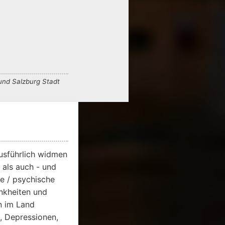
und Salzburg Stadt
usführlich widmen
 als auch - und
he / psychische
nkheiten und
n im Land
, Depressionen,