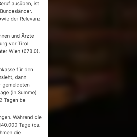
eruf ausüben, ist
 Bundesländer.
owie der Relevanz
innen und Ärzte
urg vor Tirol
ter Wien (678,0).
nkasse für den
sieht, dann
er gemeldeten
tage (in Summe)
,2 Tagen bei
ngen. Während die
140.000 Tage (ca.
ehmen die