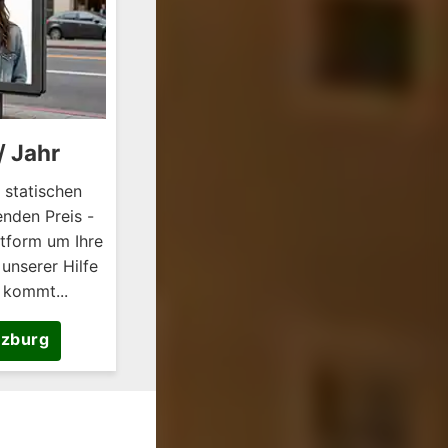
/ Jahr
 statischen
nden Preis -
ttform um Ihre
unserer Hilfe
 kommt...
lzburg